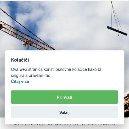
Kolačići
Ova web stranica koristi osnovne kolačiće kako bi
osigurala pravilan rad.
Čitaj više
Prihvati
Sakrij
© 2015-2026 digithebutler.at / v2.22.5 /
Uslovi
/
Licence